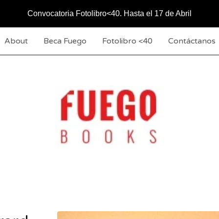
Convocatoria Fotolibro<40. Hasta el 17 de Abril
About
Beca Fuego
Fotolibro <40
Contáctanos