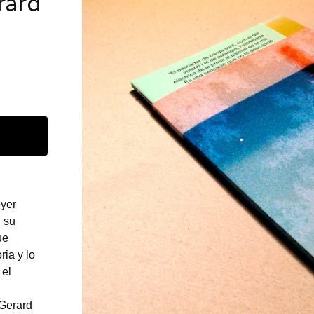
rard
oyer
n su
ue
ria y lo
 el
 Gerard