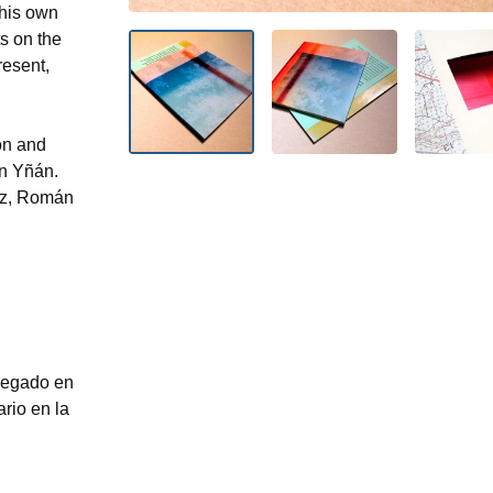
 his own
ts on the
resent,
on and
án Yñán.
pez, Román
tregado en
rio en la